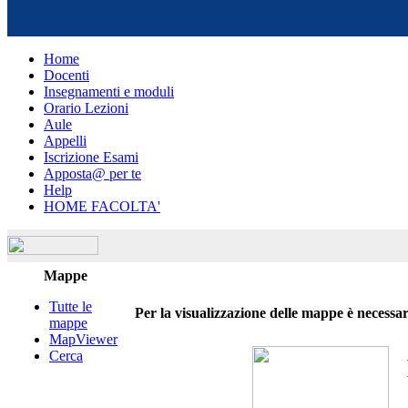
Home
Docenti
Insegnamenti e moduli
Orario Lezioni
Aule
Appelli
Iscrizione Esami
Apposta@ per te
Help
HOME FACOLTA'
Mappe
Tutte le
Per la visualizzazione delle mappe è necessari
mappe
MapViewer
Cerca