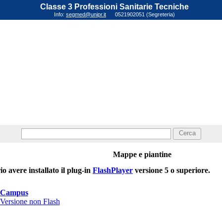
Classe 3 Professioni Sanitarie Tecniche
Info:
segmed@unipr.it
0521902051 (Segreteria)
Cerca
Mappe e piantine
o avere installato il plug-in
FlashPlayer
versione 5 o superiore.
Campus
Versione non Flash