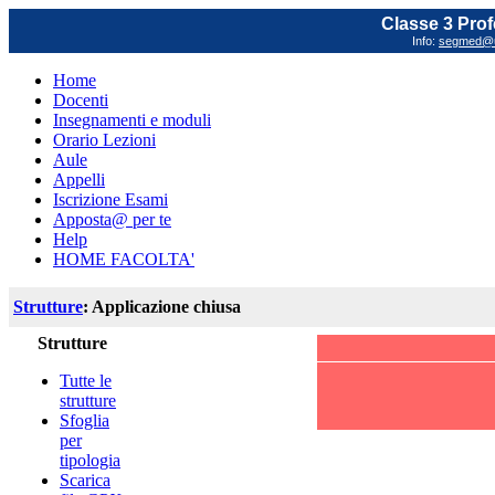
Classe 3 Prof
Info:
segmed@un
Home
Docenti
Insegnamenti e moduli
Orario Lezioni
Aule
Appelli
Iscrizione Esami
Apposta@ per te
Help
HOME FACOLTA'
Strutture
: Applicazione chiusa
Strutture
Tutte le
strutture
Sfoglia
per
tipologia
Scarica