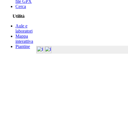
file GPX
Cerca
Utilità
Aule e
laboratori
Mappa
interattiva
Piantine