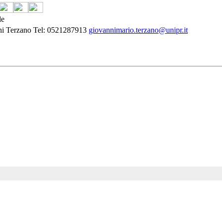
le
ni Terzano Tel: 0521287913
giovannimario.terzano@unipr.it