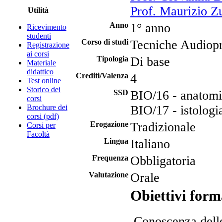
Prof. Maurizio Zu
Utilità
Anno
1° anno
Ricevimento
studenti
Corso di studi
Tecniche Audiopr
Registrazione
ai corsi
Tipologia
Di base
Materiale
didattico
Crediti/Valenza
4
Test online
Storico dei
SSD
BIO/16 - anatom
corsi
Brochure dei
BIO/17 - istologi
corsi (pdf)
Erogazione
Tradizionale
Corsi per
Facoltà
Lingua
Italiano
Frequenza
Obbligatoria
Valutazione
Orale
Obiettivi form
Conoscenza delle