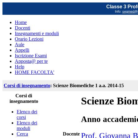
Classe 3 Prof
Info:
segmed@un
Home
Docenti
Insegnamenti e moduli
Orario Lezioni
Aule
Appelli
Iscrizione Esami
Apposta@ per te
Help
HOME FACOLTA'
Corsi di insegnamento
: Scienze Biomediche 1 a.a. 2014-15
Corsi di
Scienze Biom
insegnamento
Elenco dei
corsi
Anno accademi
Elenco dei
moduli
Cerca
Docente
Prof. Giovanna B