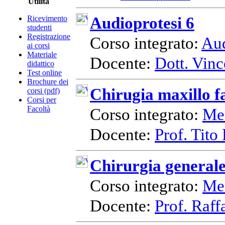
Utilità
Audioprotesi 6
Ricevimento
studenti
Registrazione
Corso integrato:
Aud
ai corsi
Materiale
Docente:
Dott. Vinc
didattico
Test online
Brochure dei
Chirugia maxillo f
corsi (pdf)
Corsi per
Facoltà
Corso integrato:
Med
Docente:
Prof. Tito 
Chirurgia general
Corso integrato:
Med
Docente:
Prof. Raff