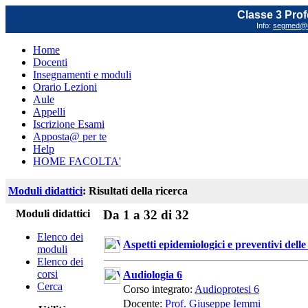
Classe 3 Prof
Info:
segmed@un
Home
Docenti
Insegnamenti e moduli
Orario Lezioni
Aule
Appelli
Iscrizione Esami
Apposta@ per te
Help
HOME FACOLTA'
Moduli didattici
: Risultati della ricerca
Moduli didattici
Da 1 a 32 di 32
Elenco dei
Aspetti epidemiologici e preventivi delle
moduli
Elenco dei
corsi
Audiologia 6
Cerca
Corso integrato:
Audioprotesi 6
Docente:
Prof. Giuseppe Iemmi