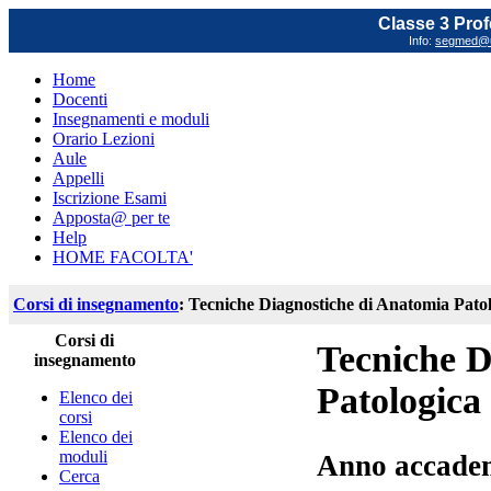
Classe 3 Prof
Info:
segmed@un
Home
Docenti
Insegnamenti e moduli
Orario Lezioni
Aule
Appelli
Iscrizione Esami
Apposta@ per te
Help
HOME FACOLTA'
Corsi di insegnamento
: Tecniche Diagnostiche di Anatomia Pato
Corsi di
Tecniche D
insegnamento
Patologica
Elenco dei
corsi
Elenco dei
moduli
Anno accade
Cerca