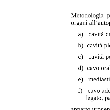
Metodologia
p
organi all’auto
a)
cavità c
b)
cavità p
c)
cavità p
d)
cavo oral
e)
mediast
f)
cavo add
fegato, p
apparto urogen