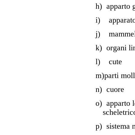
h)
apparto 
i)
apparat
j)
mammel
k)
organi l
l)
cute
m)parti moll
n)
cuore
o)
apparto 
scheletric
p)
sistema 