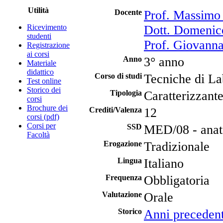
Utilità
Docente
Prof. Massimo 
Ricevimento
Dott. Domenic
studenti
Prof. Giovann
Registrazione
ai corsi
Anno
3° anno
Materiale
didattico
Corso di studi
Tecniche di La
Test online
Storico dei
Tipologia
Caratterizzant
corsi
Brochure dei
Crediti/Valenza
12
corsi (pdf)
Corsi per
SSD
MED/08 - anat
Facoltà
Erogazione
Tradizionale
Lingua
Italiano
Frequenza
Obbligatoria
Valutazione
Orale
Storico
Anni precedent