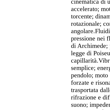
cinematica di 
accelerato; mo
torcente; dinam
rotazionale; c
angolare.Fluidi
pressione nei f
di Archimede; p
legge di Poiseu
capillarità.Vi
semplice; ener
pendolo; moto 
forzate e rison
trasportata dal
rifrazione e di
suono; impeden