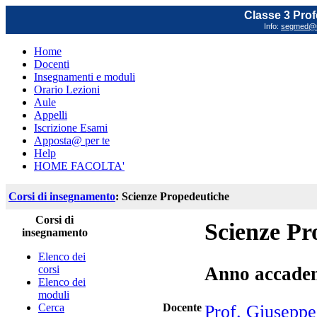
Classe 3 Prof
Info:
segmed@un
Home
Docenti
Insegnamenti e moduli
Orario Lezioni
Aule
Appelli
Iscrizione Esami
Apposta@ per te
Help
HOME FACOLTA'
Corsi di insegnamento
: Scienze Propedeutiche
Corsi di
Scienze Pr
insegnamento
Elenco dei
corsi
Anno accade
Elenco dei
moduli
Cerca
Docente
Prof. Giuseppe