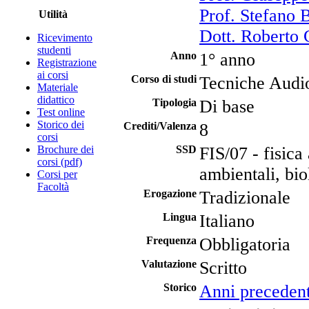
Prof. Stefano B
Utilità
Dott. Roberto 
Ricevimento
studenti
Anno
1° anno
Registrazione
ai corsi
Corso di studi
Tecniche Audi
Materiale
didattico
Tipologia
Di base
Test online
Storico dei
Crediti/Valenza
8
corsi
Brochure dei
SSD
FIS/07 - fisica 
corsi (pdf)
ambientali, bi
Corsi per
Facoltà
Erogazione
Tradizionale
Lingua
Italiano
Frequenza
Obbligatoria
Valutazione
Scritto
Storico
Anni precedent