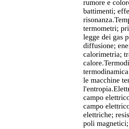
rumore e color
battimenti; eff
risonanza.Temp
termometri; pr
legge dei gas 
diffusione; ene
calorimetria; t
calore.Termodi
termodinamica;
le macchine te
l'entropia.Ele
campo elettrico
campo elettrico
elettriche; resi
poli magnetici