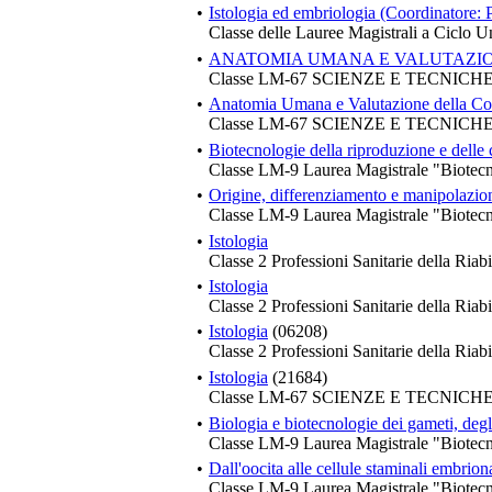
•
Istologia ed embriologia (Coordinatore: 
Classe delle Lauree Magistrali a Ciclo U
•
ANATOMIA UMANA E VALUTAZI
Classe LM-67 SCIENZE E TECNIC
•
Anatomia Umana e Valutazione della C
Classe LM-67 SCIENZE E TECNIC
•
Biotecnologie della riproduzione e delle c
Classe LM-9 Laurea Magistrale "Biotecn
•
Origine, differenziamento e manipolazione
Classe LM-9 Laurea Magistrale "Biotecn
•
Istologia
Classe 2 Professioni Sanitarie della Riabi
•
Istologia
Classe 2 Professioni Sanitarie della Riabi
•
Istologia
(06208)
Classe 2 Professioni Sanitarie della Riabi
•
Istologia
(21684)
Classe LM-67 SCIENZE E TECNIC
•
Biologia e biotecnologie dei gameti, degl
Classe LM-9 Laurea Magistrale "Biotecn
•
Dall'oocita alle cellule staminali embriona
Classe LM-9 Laurea Magistrale "Biotecn