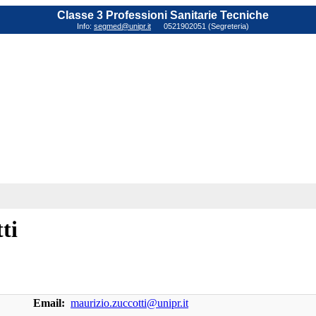
Classe 3 Professioni Sanitarie Tecniche
Info:
segmed@unipr.it
0521902051 (Segreteria)
ti
Email:
maurizio.zuccotti@unipr.it