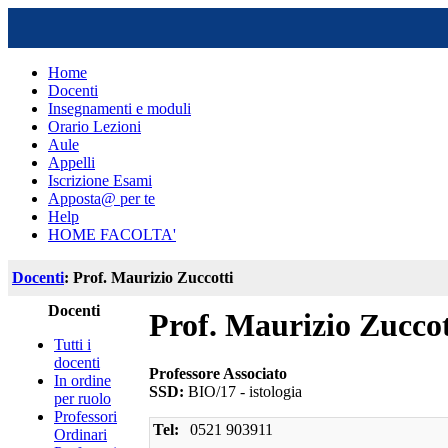
Home
Docenti
Insegnamenti e moduli
Orario Lezioni
Aule
Appelli
Iscrizione Esami
Apposta@ per te
Help
HOME FACOLTA'
Docenti
: Prof. Maurizio Zuccotti
Docenti
Prof. Maurizio Zuccot
Tutti i
docenti
Professore Associato
In ordine
SSD:
BIO/17 - istologia
per ruolo
Professori
Tel:
0521 903911
Ordinari