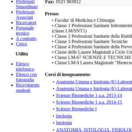
Professori
Fax:
0521 903912
Straordinari
Professori
Presso:
Associati
• Facolta' di Medicina e Chirurgia
Ricercatori
• Classe 1 Professioni Sanitarie Infermieris
Personale
(classe LM/SNT1)
tecnico
• Classe 2 Professioni Sanitarie della Riabi
A contratto
• Classe 3 Professioni Sanitarie Tecniche
Cerca
• Classe 4 Professioni Sanitarie della Prev
• Classe delle Lauree Magistrali a Ciclo U
Utilità
• Classe LM-67 SCIENZE E TECNIC
• Classe LM-9 Laurea Magistrale "Biotecn
Elenco
telefonico
Elenco con
Corsi di insegnamento:
fotografia
•
Anatomia Umana e Istologia (E) Laborat
Ricevimento
•
Anatomia Umana e Istologia (E) Laborat
studenti
•
Scienze Biomediche 1 a.a. 2013-14
•
Scienze Biomediche 1 a.a. 2014-15
•
Scienze Biomediche I
•
Istologia
•
Istologia
•
ANATOMIA, ISTOLOGIA, FISIOLO