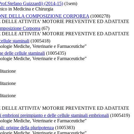
Prof.Stefano Guizzardi) (2014-15)
(1sem)
nico in Medicina e Chirurgia
ONE DELLA COMPOSIZIONE CORPOREA
(1000278)
HE DELLE ATTIVITA' MOTORIE PREVENTIVE ED ADATTATE
omposizione Corporea
(67)
HE DELLE ATTIVITA' MOTORIE PREVENTIVE ED ADATTATE
ellule staminali
(1005418)
ologie Mediche, Veterinarie e Farmaceutiche"
 delle cellule staminali
(1005435)
ologie Mediche, Veterinarie e Farmaceutiche"
litazione
litazione
litazione
HE DELLE ATTIVITA' MOTORIE PREVENTIVE ED ADATTATE
i embrioni preimpianto e delle cellule staminali embrionali
(1005419)
ologie Mediche, Veterinarie e Farmaceutiche"
li: origine della pluripotenza
(1005383)
ologie Mediche, Veterinarie e Farmaceutiche"