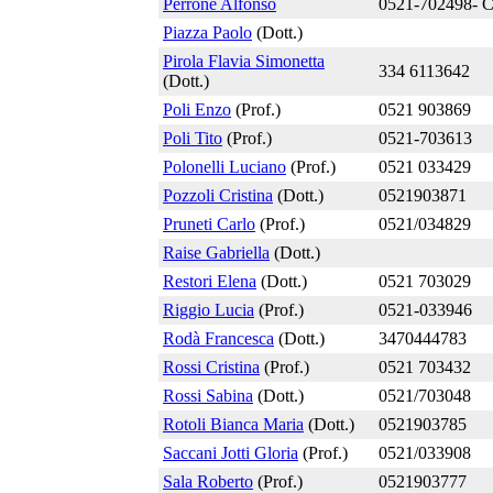
Perrone Alfonso
0521-702498- C
Piazza Paolo
(Dott.)
Pirola Flavia Simonetta
334 6113642
(Dott.)
Poli Enzo
(Prof.)
0521 903869
Poli Tito
(Prof.)
0521-703613
Polonelli Luciano
(Prof.)
0521 033429
Pozzoli Cristina
(Dott.)
0521903871
Pruneti Carlo
(Prof.)
0521/034829
Raise Gabriella
(Dott.)
Restori Elena
(Dott.)
0521 703029
Riggio Lucia
(Prof.)
0521-033946
Rodà Francesca
(Dott.)
3470444783
Rossi Cristina
(Prof.)
0521 703432
Rossi Sabina
(Dott.)
0521/703048
Rotoli Bianca Maria
(Dott.)
0521903785
Saccani Jotti Gloria
(Prof.)
0521/033908
Sala Roberto
(Prof.)
0521903777