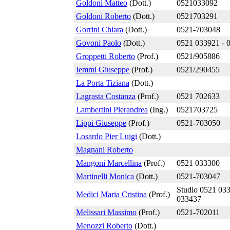
Goldoni Matteo
(Dott.)
0521033092
Goldoni Roberto
(Dott.)
0521703291
Gorrini Chiara
(Dott.)
0521-703048
Govoni Paolo
(Dott.)
0521 033921 - 
Groppetti Roberto
(Prof.)
0521/905886
Iemmi Giuseppe
(Prof.)
0521/290455
La Porta Tiziana
(Dott.)
Lagrasta Costanza
(Prof.)
0521 702633
Lambertini Pierandrea
(Ing.)
0521703725
Lippi Giuseppe
(Prof.)
0521-703050
Losardo Pier Luigi
(Dott.)
Magnani Roberto
Mangoni Marcellina
(Prof.)
0521 033300
Martinelli Monica
(Dott.)
0521-703047
Studio 0521 033
Medici Maria Cristina
(Prof.)
033437
Melissari Massimo
(Prof.)
0521-702011
Menozzi Roberto
(Dott.)