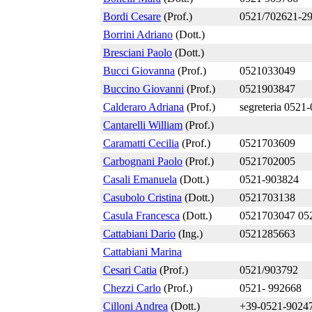
Bordi Cesare
(Prof.)
0521/702621-2
Borrini Adriano
(Dott.)
Bresciani Paolo
(Dott.)
Bucci Giovanna
(Prof.)
0521033049
Buccino Giovanni
(Prof.)
0521903847
Calderaro Adriana
(Prof.)
segreteria 0521
Cantarelli William
(Prof.)
Caramatti Cecilia
(Prof.)
0521703609
Carbognani Paolo
(Prof.)
0521702005
Casali Emanuela
(Dott.)
0521-903824
Casubolo Cristina
(Dott.)
0521703138
Casula Francesca
(Dott.)
0521703047 05
Cattabiani Dario
(Ing.)
0521285663
Cattabiani Marina
Cesari Catia
(Prof.)
0521/903792
Chezzi Carlo
(Prof.)
0521- 992668
Cilloni Andrea
(Dott.)
+39-0521-9024