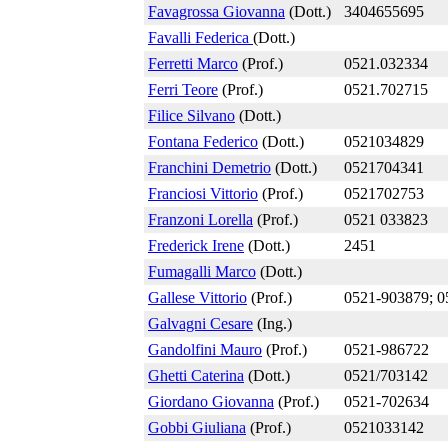
Favagrossa Giovanna
(Dott.)
3404655695
Favalli Federica
(Dott.)
Ferretti Marco
(Prof.)
0521.032334
Ferri Teore
(Prof.)
0521.702715
Filice Silvano
(Dott.)
Fontana Federico
(Dott.)
0521034829
Franchini Demetrio
(Dott.)
0521704341
Franciosi Vittorio
(Prof.)
0521702753
Franzoni Lorella
(Prof.)
0521 033823
Frederick Irene
(Dott.)
2451
Fumagalli Marco
(Dott.)
Gallese Vittorio
(Prof.)
0521-903879; 
Galvagni Cesare
(Ing.)
Gandolfini Mauro
(Prof.)
0521-986722
Ghetti Caterina
(Dott.)
0521/703142
Giordano Giovanna
(Prof.)
0521-702634
Gobbi Giuliana
(Prof.)
0521033142