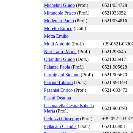
Michelini Guido
(Prof.)
0521/034728
Mirandola Prisco
(Prof.)
0521033052
Moderato Paolo
(Prof.)
0521/034816
Moretto Enrico
(Dott.)
Motta Emilio
Mutti Antonio
(Prof.)
+39-0521-0330
Neri Tauro Maria
(Prof.)
0521293645
Orlandini Guido
(Dott.)
0521033917
Palanza Paola
(Prof.)
0521 905628
Parmigiani Stefano
(Prof.)
0521 905670
Parrino Liborio
(Dott.)
0521 991693
Pasanisi Enrico
(Prof.)
0521-033473
Pasini Deanna
Pasquarella Cesira Isabella
0521 903793
Maria
(Prof.)
Pedrazzi Giuseppe
(Prof.)
+39 0521 03 3
Pellacani Claudia
(Dott.)
0521033851