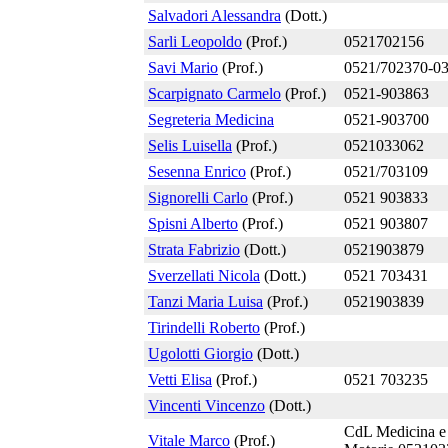
Salvadori Alessandra
(Dott.)
Sarli Leopoldo
(Prof.)
0521702156
Savi Mario
(Prof.)
0521/702370-0
Scarpignato Carmelo
(Prof.)
0521-903863
Segreteria Medicina
0521-903700
Selis Luisella
(Prof.)
0521033062
Sesenna Enrico
(Prof.)
0521/703109
Signorelli Carlo
(Prof.)
0521 903833
Spisni Alberto
(Prof.)
0521 903807
Strata Fabrizio
(Dott.)
0521903879
Sverzellati Nicola
(Dott.)
0521 703431
Tanzi Maria Luisa
(Prof.)
0521903839
Tirindelli Roberto
(Prof.)
Ugolotti Giorgio
(Dott.)
Vetti Elisa
(Prof.)
0521 703235
Vincenti Vincenzo
(Dott.)
CdL Medicina e
Vitale Marco
(Prof.)