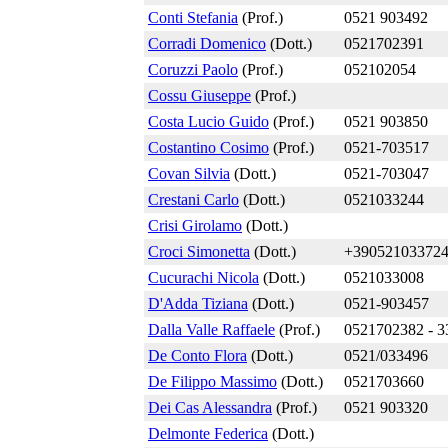
Conti Stefania
(Prof.)
0521 903492
Corradi Domenico
(Dott.)
0521702391
Coruzzi Paolo
(Prof.)
052102054
Cossu Giuseppe
(Prof.)
Costa Lucio Guido
(Prof.)
0521 903850
Costantino Cosimo
(Prof.)
0521-703517
Covan Silvia
(Dott.)
0521-703047
Crestani Carlo
(Dott.)
0521033244
Crisi Girolamo
(Dott.)
Croci Simonetta
(Dott.)
+39052103372
Cucurachi Nicola
(Dott.)
0521033008
D'Adda Tiziana
(Dott.)
0521-903457
Dalla Valle Raffaele
(Prof.)
0521702382 - 
De Conto Flora
(Dott.)
0521/033496
De Filippo Massimo
(Dott.)
0521703660
Dei Cas Alessandra
(Prof.)
0521 903320
Delmonte Federica
(Dott.)