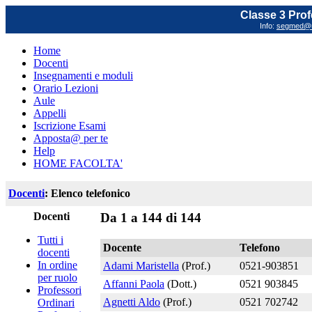
Classe 3 Prof
Info:
segmed@un
Home
Docenti
Insegnamenti e moduli
Orario Lezioni
Aule
Appelli
Iscrizione Esami
Apposta@ per te
Help
HOME FACOLTA'
Docenti
: Elenco telefonico
Docenti
Da 1 a 144 di 144
Tutti i
Docente
Telefono
docenti
In ordine
Adami Maristella
(Prof.)
0521-903851
per ruolo
Affanni Paola
(Dott.)
0521 903845
Professori
Agnetti Aldo
(Prof.)
0521 702742
Ordinari