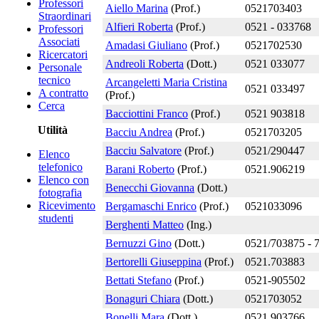
Professori
Aiello Marina
(Prof.)
0521703403
Straordinari
Alfieri Roberta
(Prof.)
0521 - 033768
Professori
Associati
Amadasi Giuliano
(Prof.)
0521702530
Ricercatori
Andreoli Roberta
(Dott.)
0521 033077
Personale
tecnico
Arcangeletti Maria Cristina
0521 033497
A contratto
(Prof.)
Cerca
Bacciottini Franco
(Prof.)
0521 903818
Utilità
Bacciu Andrea
(Prof.)
0521703205
Bacciu Salvatore
(Prof.)
0521/290447
Elenco
telefonico
Barani Roberto
(Prof.)
0521.906219
Elenco con
Benecchi Giovanna
(Dott.)
fotografia
Ricevimento
Bergamaschi Enrico
(Prof.)
0521033096
studenti
Berghenti Matteo
(Ing.)
Bernuzzi Gino
(Dott.)
0521/703875 -
Bertorelli Giuseppina
(Prof.)
0521.703883
Bettati Stefano
(Prof.)
0521-905502
Bonaguri Chiara
(Dott.)
0521703052
Bonelli Mara
(Dott.)
0521 903766