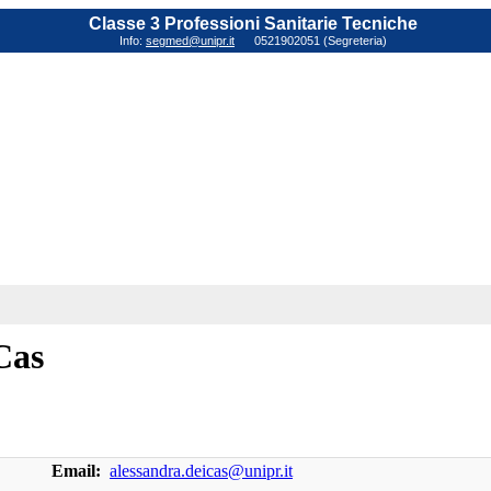
Classe 3 Professioni Sanitarie Tecniche
Info:
segmed@unipr.it
0521902051 (Segreteria)
Cas
Email:
alessandra.deicas@unipr.it