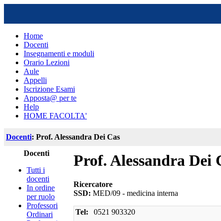
Home
Docenti
Insegnamenti e moduli
Orario Lezioni
Aule
Appelli
Iscrizione Esami
Apposta@ per te
Help
HOME FACOLTA'
Docenti
: Prof. Alessandra Dei Cas
Docenti
Prof. Alessandra Dei 
Tutti i
docenti
Ricercatore
In ordine
SSD:
MED/09 - medicina interna
per ruolo
Professori
Tel:
0521 903320
Ordinari