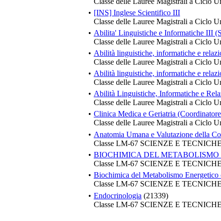
Classe delle Lauree Magistrali a Ciclo U
•
[INS] Inglese Scientifico III
Classe delle Lauree Magistrali a Ciclo U
•
Abilita' Linguistiche e Informatich
Classe delle Lauree Magistrali a Ciclo U
•
Abilità linguistiche, informatiche e relazi
Classe delle Lauree Magistrali a Ciclo U
•
Abilità linguistiche, informatiche e relaz
Classe delle Lauree Magistrali a Ciclo U
•
Abilità Linguistiche, Informatiche e Rel
Classe delle Lauree Magistrali a Ciclo U
•
Clinica Medica e Geriatria (Coordinatore
Classe delle Lauree Magistrali a Ciclo U
•
Anatomia Umana e Valutazione della C
Classe LM-67 SCIENZE E TECNIC
•
BIOCHIMICA DEL METABOLISMO 
Classe LM-67 SCIENZE E TECNIC
•
Biochimica del Metabolismo Energetico e
Classe LM-67 SCIENZE E TECNIC
•
Endocrinologia
(21339)
Classe LM-67 SCIENZE E TECNIC