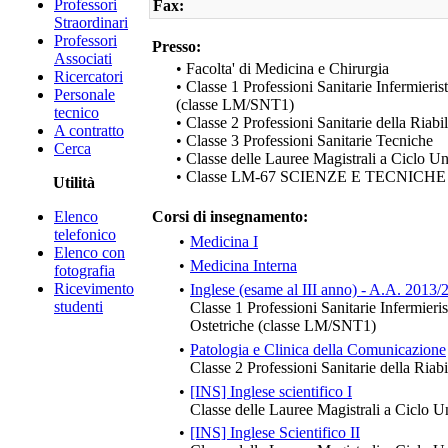
Professori
Fax:
Straordinari
Professori
Presso:
Associati
• Facolta' di Medicina e Chirurgia
Ricercatori
• Classe 1 Professioni Sanitarie Infermieris
Personale
(classe LM/SNT1)
tecnico
• Classe 2 Professioni Sanitarie della Riabi
A contratto
• Classe 3 Professioni Sanitarie Tecniche
Cerca
• Classe delle Lauree Magistrali a Ciclo U
• Classe LM-67 SCIENZE E TECNIC
Utilità
Elenco
Corsi di insegnamento:
telefonico
•
Medicina I
Elenco con
•
Medicina Interna
fotografia
Ricevimento
•
Inglese (esame al III anno) - A.A. 2013/
studenti
Classe 1 Professioni Sanitarie Infermieri
Ostetriche (classe LM/SNT1)
•
Patologia e Clinica della Comunicazione
Classe 2 Professioni Sanitarie della Riabi
•
[INS] Inglese scientifico I
Classe delle Lauree Magistrali a Ciclo U
•
[INS] Inglese Scientifico II