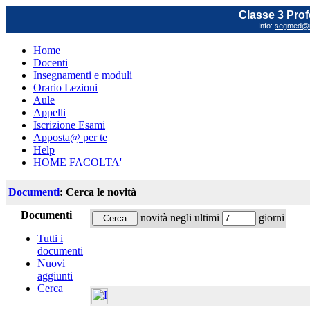
Classe 3 Prof
Info:
segmed@un
Home
Docenti
Insegnamenti e moduli
Orario Lezioni
Aule
Appelli
Iscrizione Esami
Apposta@ per te
Help
HOME FACOLTA'
Documenti
: Cerca le novità
Documenti
novità negli ultimi
giorni
Tutti i
documenti
Nuovi
aggiunti
Cerca