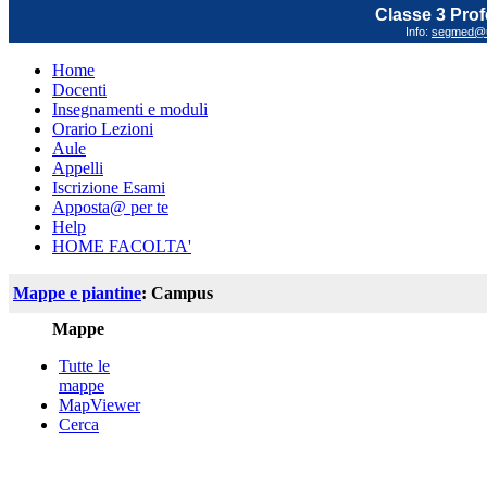
Classe 3 Prof
Info:
segmed@un
Home
Docenti
Insegnamenti e moduli
Orario Lezioni
Aule
Appelli
Iscrizione Esami
Apposta@ per te
Help
HOME FACOLTA'
Mappe e piantine
: Campus
Mappe
Tutte le
mappe
MapViewer
Cerca