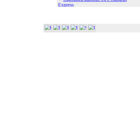
Express
»
Capolinea autobus 7 e 21
»
Cascina Ambolana
»
Centro Linguistico
»
Centro S.Elisabetta
»
Dip. Bioscienze (Plesso Biologico)
»
Dip. Bioscienze (ex Biochim. Biol.
Molec.)
»
Dip. Bioscienze (ex Biol. Evol. Funz.)
»
Dip. Bioscienze (ex Sci. Ambientali)