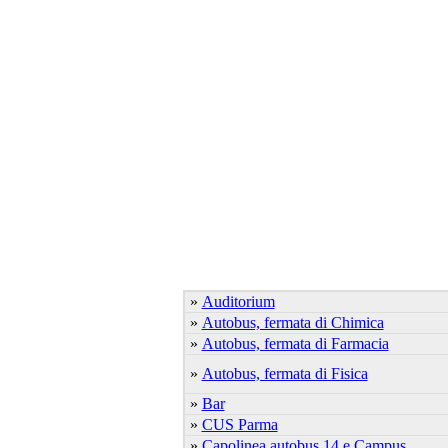
»
Auditorium
»
Autobus, fermata di Chimica
»
Autobus, fermata di Farmacia
»
Autobus, fermata di Fisica
»
Bar
»
CUS Parma
»
Capolinea autobus 14 e Campus